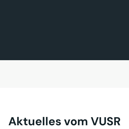
FÖRDERMITGLIED DES TAGES
MITGLIED DES TAGES
BAVARIA FERNREISEN GmbH
Sehnder Reisen GmbH
Aktuelles vom VUSR