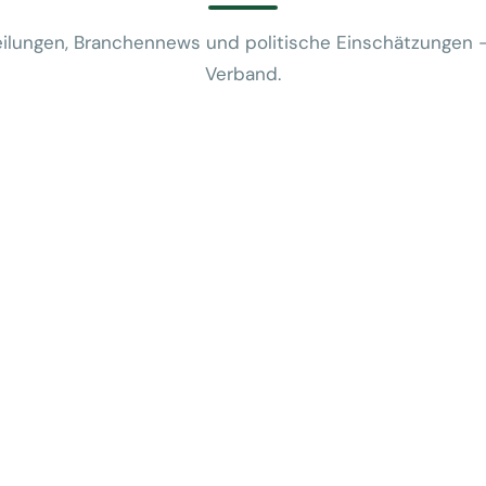
ilungen, Branchennews und politische Einschätzungen 
Verband.
News
VUSR fragt: 
REWE-Bericht
24. Juli 2026
News
Mobilitätsalt
günstige Flug
5. Juni 2026
News
Kein Zusam