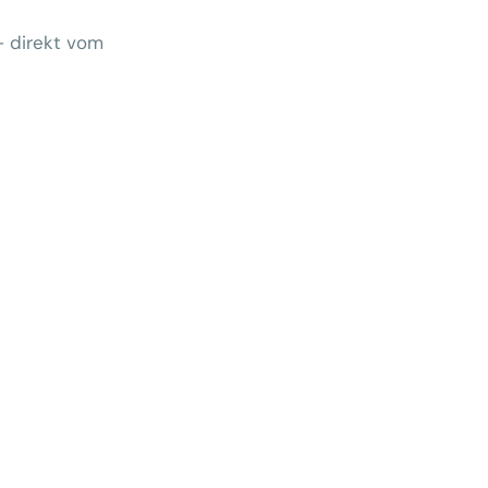
– direkt vom
Wem gehört morgen der Kunde?
 zeigt Klärungsbedarf
ernativen stärken statt auf
preise zu hoffen
menhang? Warum das