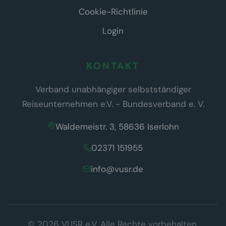
Cookie-Richtlinie
Login
KONTAKT
Verband unabhängiger selbstständiger
Reiseunternehmen e.V. - Bundesverband e. V.
Waldemeistr. 3, 58636 Iserlohn
02371 151955
info@vusr.de
Wir respektieren Ihre Privatsphäre
© 2026 VUSR e.V. Alle Rechte vorbehalten.
Diese Website verwendet ausschließlich technisch notwendige