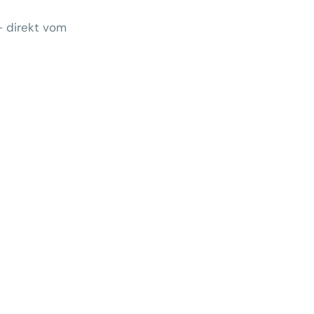
– direkt vom
Wem gehört morgen der Kunde?
 zeigt Klärungsbedarf
ernativen stärken statt auf
preise zu hoffen
menhang? Warum das