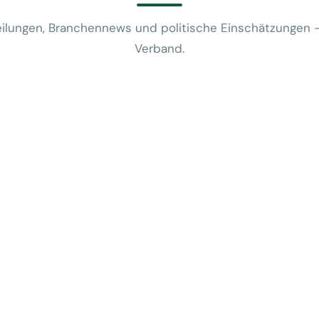
ilungen, Branchennews und politische Einschätzungen 
Verband.
News
VUSR fragt: 
REWE-Bericht
24. Juli 2026
News
Mobilitätsalt
günstige Flug
5. Juni 2026
News
Kein Zusam