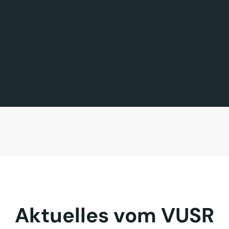
FÖRDERMITGLIED DES TAGES
MITGLIED DES TAGES
BAVARIA FERNREISEN GmbH
Sehnder Reisen GmbH
Aktuelles vom VUSR