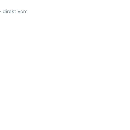
– direkt vom
Wem gehört morgen der Kunde?
 zeigt Klärungsbedarf
ernativen stärken statt auf
preise zu hoffen
menhang? Warum das