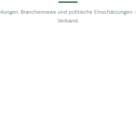
ilungen, Branchennews und politische Einschätzungen 
Verband.
News
VUSR fragt: 
REWE-Bericht
24. Juli 2026
News
Mobilitätsalt
günstige Flug
5. Juni 2026
News
Kein Zusam