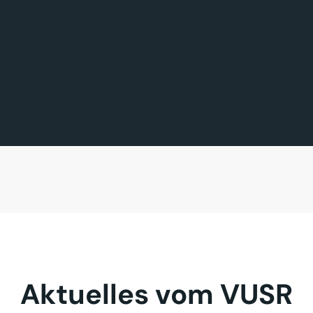
FÖRDERMITGLIED DES TAGES
MITGLIED DES TAGES
BAVARIA FERNREISEN GmbH
Sehnder Reisen GmbH
Aktuelles vom VUSR