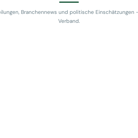
ilungen, Branchennews und politische Einschätzungen 
Verband.
News
VUSR fragt: 
REWE-Bericht
24. Juli 2026
News
Mobilitätsalt
günstige Flug
5. Juni 2026
News
Kein Zusam