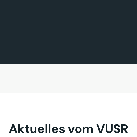
FÖRDERMITGLIED DES TAGES
MITGLIED DES TAGES
BAVARIA FERNREISEN GmbH
Sehnder Reisen GmbH
Aktuelles vom VUSR