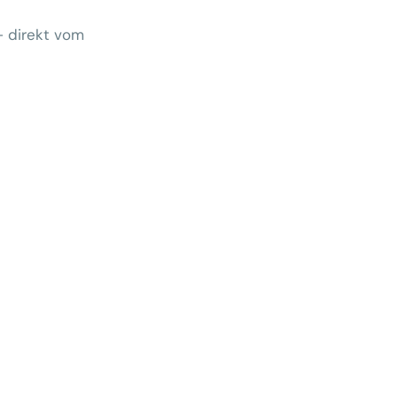
– direkt vom
Wem gehört morgen der Kunde?
 zeigt Klärungsbedarf
ernativen stärken statt auf
preise zu hoffen
menhang? Warum das