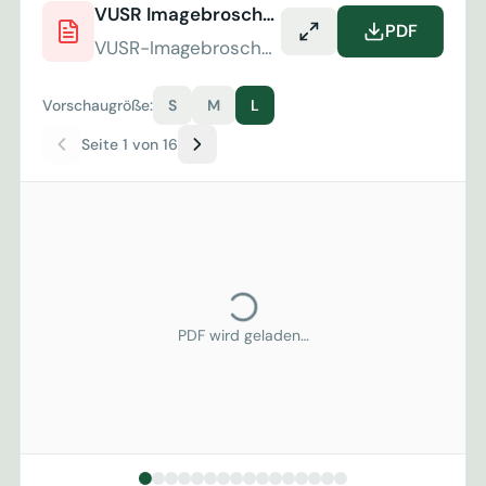
VUSR Imagebroschüre 2026
PDF
VUSR-Imagebroschuere-2026.pdf
Vorschaugröße:
S
M
L
Seite 1 von 16
PDF wird geladen…