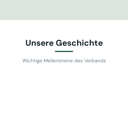
Unsere Geschichte
Wichtige Meilensteine des Verbands
Gründung des VUSR am 02. Dezember
2015
2015 in Düsseldorf als
Interessenvertretung der