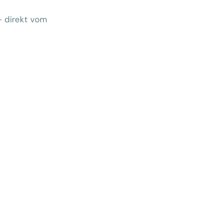
– direkt vom
Wem gehört morgen der Kunde?
 zeigt Klärungsbedarf
ernativen stärken statt auf
preise zu hoffen
menhang? Warum das