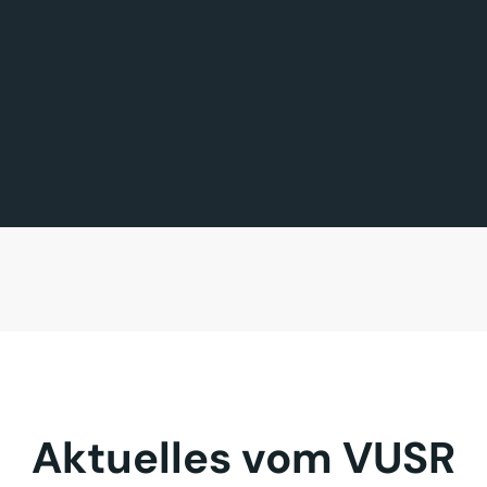
FÖRDERMITGLIED DES TAGES
MITGLIED DES TAGES
BAVARIA FERNREISEN GmbH
Sehnder Reisen GmbH
Aktuelles vom VUSR