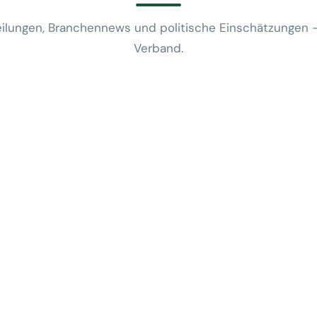
ilungen, Branchennews und politische Einschätzungen 
Verband.
News
VUSR fragt: 
REWE-Bericht
24. Juli 2026
News
Mobilitätsalt
günstige Flug
5. Juni 2026
News
Kein Zusam