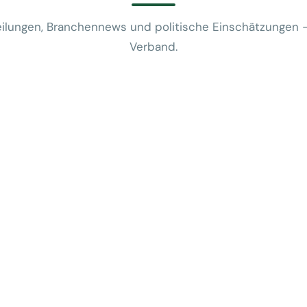
ilungen, Branchennews und politische Einschätzungen 
Verband.
News
VUSR fragt: 
REWE-Bericht
24. Juli 2026
News
Mobilitätsalt
günstige Flug
5. Juni 2026
News
Kein Zusam