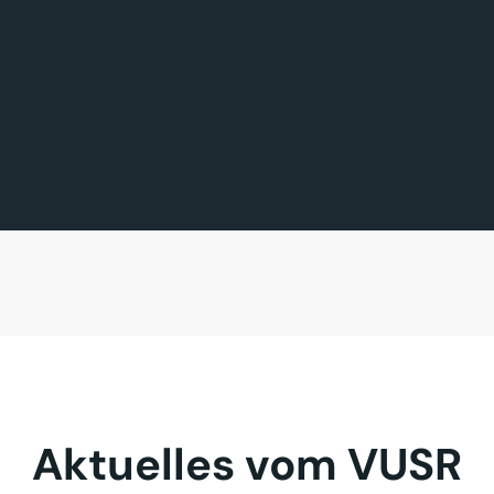
FÖRDERMITGLIED DES TAGES
MITGLIED DES TAGES
BAVARIA FERNREISEN GmbH
Sehnder Reisen GmbH
Aktuelles vom VUSR