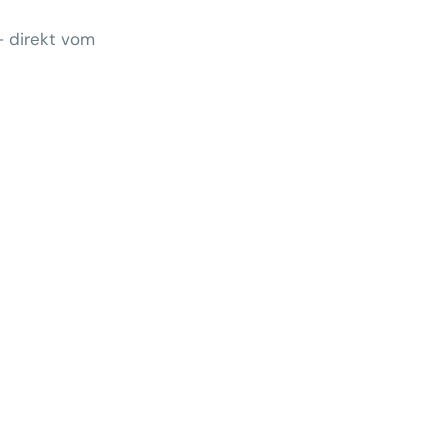
– direkt vom
Wem gehört morgen der Kunde?
 zeigt Klärungsbedarf
ernativen stärken statt auf
preise zu hoffen
menhang? Warum das