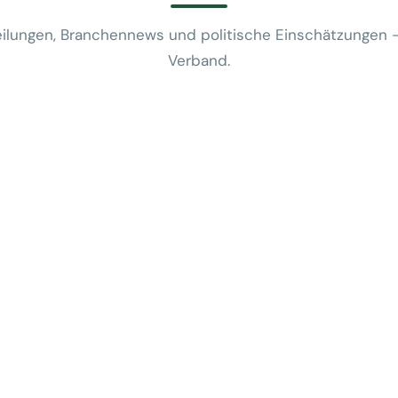
ilungen, Branchennews und politische Einschätzungen 
Verband.
News
VUSR fragt: 
REWE-Bericht
24. Juli 2026
News
Mobilitätsalt
günstige Flug
5. Juni 2026
News
Kein Zusam