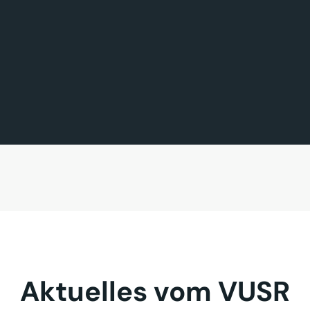
FÖRDERMITGLIED DES TAGES
MITGLIED DES TAGES
BAVARIA FERNREISEN GmbH
Sehnder Reisen GmbH
Aktuelles vom VUSR