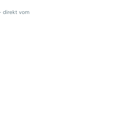
– direkt vom
Wem gehört morgen der Kunde?
 zeigt Klärungsbedarf
ernativen stärken statt auf
preise zu hoffen
menhang? Warum das