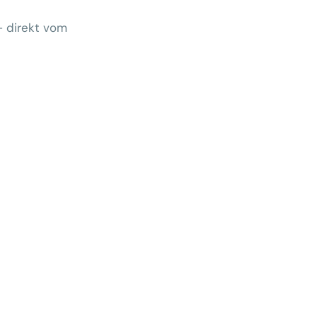
– direkt vom
Wem gehört morgen der Kunde?
 zeigt Klärungsbedarf
ernativen stärken statt auf
preise zu hoffen
menhang? Warum das