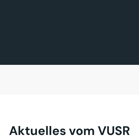
FÖRDERMITGLIED DES TAGES
MITGLIED DES TAGES
BAVARIA FERNREISEN GmbH
Sehnder Reisen GmbH
Aktuelles vom VUSR