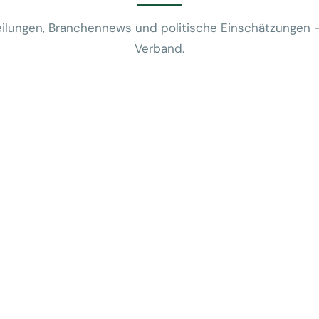
ilungen, Branchennews und politische Einschätzungen 
Verband.
News
VUSR fragt: 
REWE-Bericht
24. Juli 2026
News
Mobilitätsalt
günstige Flug
5. Juni 2026
News
Kein Zusam