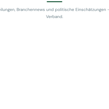
ilungen, Branchennews und politische Einschätzungen 
Verband.
News
VUSR fragt: 
REWE-Bericht
24. Juli 2026
News
Mobilitätsalt
günstige Flug
5. Juni 2026
News
Kein Zusam