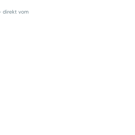
– direkt vom
Wem gehört morgen der Kunde?
 zeigt Klärungsbedarf
ernativen stärken statt auf
preise zu hoffen
menhang? Warum das