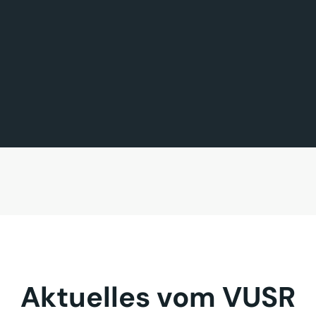
FÖRDERMITGLIED DES TAGES
MITGLIED DES TAGES
BAVARIA FERNREISEN GmbH
Sehnder Reisen GmbH
Aktuelles vom VUSR