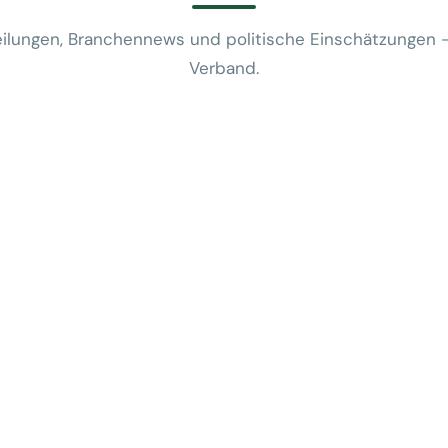
ilungen, Branchennews und politische Einschätzungen 
Verband.
News
VUSR fragt: 
REWE-Bericht
24. Juli 2026
News
Mobilitätsalt
günstige Flug
5. Juni 2026
News
Kein Zusam