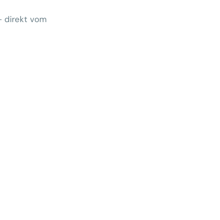
– direkt vom
Wem gehört morgen der Kunde?
 zeigt Klärungsbedarf
ernativen stärken statt auf
preise zu hoffen
menhang? Warum das