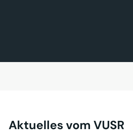
FÖRDERMITGLIED DES TAGES
MITGLIED DES TAGES
BAVARIA FERNREISEN GmbH
Sehnder Reisen GmbH
Aktuelles vom VUSR