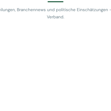
ilungen, Branchennews und politische Einschätzungen 
Verband.
News
VUSR fragt: 
REWE-Bericht
24. Juli 2026
News
Mobilitätsalt
günstige Flug
5. Juni 2026
News
Kein Zusam