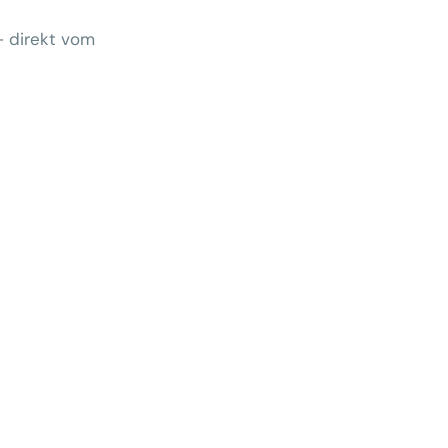
– direkt vom
Wem gehört morgen der Kunde?
 zeigt Klärungsbedarf
ernativen stärken statt auf
preise zu hoffen
menhang? Warum das