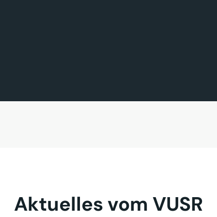
FÖRDERMITGLIED DES TAGES
MITGLIED DES TAGES
BAVARIA FERNREISEN GmbH
Sehnder Reisen GmbH
Aktuelles vom VUSR