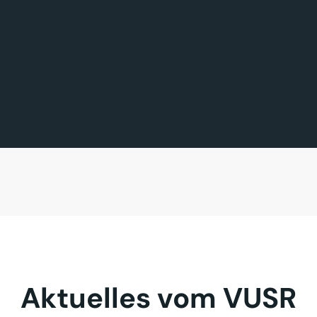
FÖRDERMITGLIED DES TAGES
MITGLIED DES TAGES
BAVARIA FERNREISEN GmbH
Sehnder Reisen GmbH
Aktuelles vom VUSR