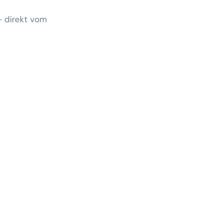
– direkt vom
Wem gehört morgen der Kunde?
 zeigt Klärungsbedarf
ernativen stärken statt auf
preise zu hoffen
menhang? Warum das