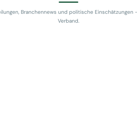
ilungen, Branchennews und politische Einschätzungen 
Verband.
News
VUSR fragt: 
REWE-Bericht
24. Juli 2026
News
Mobilitätsalt
günstige Flug
5. Juni 2026
News
Kein Zusam