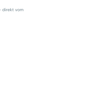
– direkt vom
Wem gehört morgen der Kunde?
 zeigt Klärungsbedarf
ernativen stärken statt auf
preise zu hoffen
menhang? Warum das