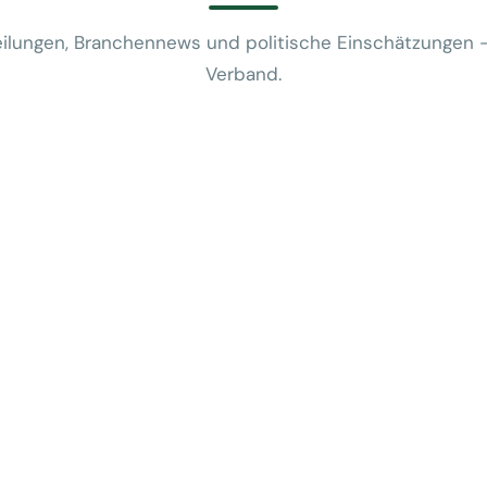
ilungen, Branchennews und politische Einschätzungen 
Verband.
News
VUSR fragt: 
REWE-Bericht
24. Juli 2026
News
Mobilitätsalt
günstige Flug
5. Juni 2026
News
Kein Zusam