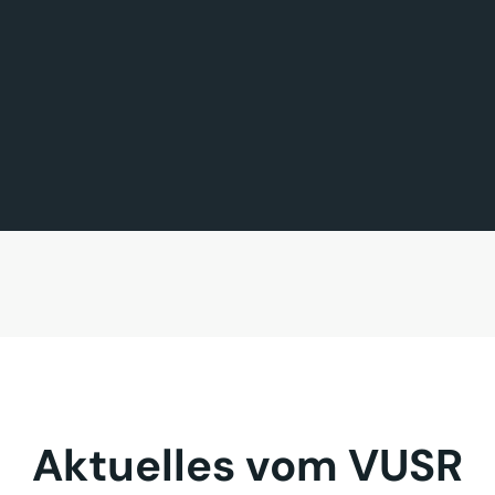
FÖRDERMITGLIED DES TAGES
MITGLIED DES TAGES
BAVARIA FERNREISEN GmbH
Sehnder Reisen GmbH
Aktuelles vom VUSR