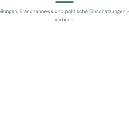
ilungen, Branchennews und politische Einschätzungen 
Verband.
News
VUSR fragt: 
REWE-Bericht
24. Juli 2026
News
Mobilitätsalt
günstige Flug
5. Juni 2026
News
Kein Zusam