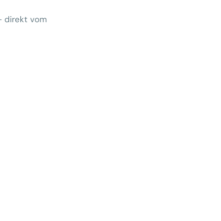
– direkt vom
Wem gehört morgen der Kunde?
 zeigt Klärungsbedarf
ernativen stärken statt auf
preise zu hoffen
menhang? Warum das