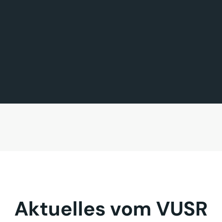
FÖRDERMITGLIED DES TAGES
MITGLIED DES TAGES
BAVARIA FERNREISEN GmbH
Sehnder Reisen GmbH
Aktuelles vom VUSR