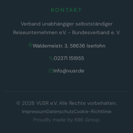
KONTAKT
Verband unabhängiger selbstständiger
Reiseunternehmen e.V. - Bundesverband e. V.
Waldemeistr. 3, 58636 Iserlohn
02371 151955
info@vusr.de
Wir respektieren Ihre Privatsphäre
© 2026 VUSR e.V. Alle Rechte vorbehalten.
Diese Website verwendet ausschließlich technisch notwendige
Cookies, die für den Betrieb der Seite erforderlich sind (§ 25 Abs. 2
Impressum
Datenschutz
Cookie-Richtlinie
TDDDG). Es werden keine Tracking- oder Marketing-Cookies
Proudly made by
K86 Group
eingesetzt.
Datenschutzerklärung
Verstanden