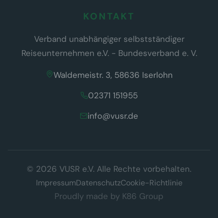
KONTAKT
Verband unabhängiger selbstständiger
Reiseunternehmen e.V. - Bundesverband e. V.
Waldemeistr. 3, 58636 Iserlohn
02371 151955
info@vusr.de
Wir respektieren Ihre Privatsphäre
© 2026 VUSR e.V. Alle Rechte vorbehalten.
Diese Website verwendet ausschließlich technisch notwendige
Cookies, die für den Betrieb der Seite erforderlich sind (§ 25 Abs. 2
Impressum
Datenschutz
Cookie-Richtlinie
TDDDG). Es werden keine Tracking- oder Marketing-Cookies
Proudly made by
K86 Group
eingesetzt.
Datenschutzerklärung
Verstanden