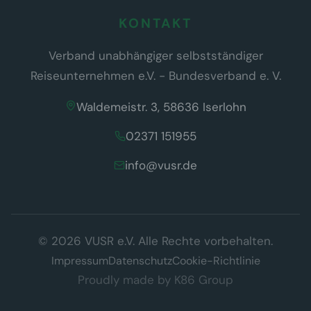
KONTAKT
Verband unabhängiger selbstständiger
Reiseunternehmen e.V. - Bundesverband e. V.
Waldemeistr. 3, 58636 Iserlohn
02371 151955
info@vusr.de
Wir respektieren Ihre Privatsphäre
© 2026 VUSR e.V. Alle Rechte vorbehalten.
Diese Website verwendet ausschließlich technisch notwendige
Cookies, die für den Betrieb der Seite erforderlich sind (§ 25 Abs. 2
Impressum
Datenschutz
Cookie-Richtlinie
TDDDG). Es werden keine Tracking- oder Marketing-Cookies
Proudly made by
K86 Group
eingesetzt.
Datenschutzerklärung
Verstanden