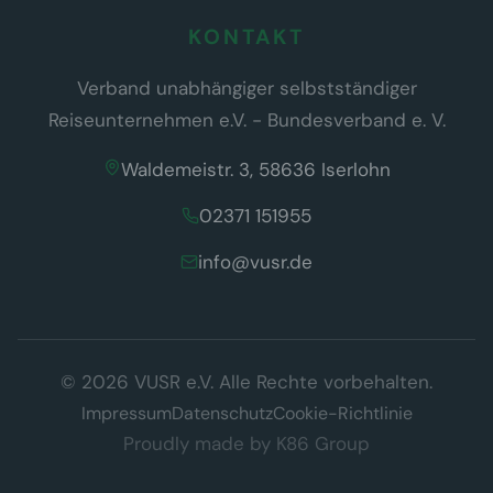
KONTAKT
Verband unabhängiger selbstständiger
Reiseunternehmen e.V. - Bundesverband e. V.
Waldemeistr. 3, 58636 Iserlohn
02371 151955
info@vusr.de
Wir respektieren Ihre Privatsphäre
© 2026 VUSR e.V. Alle Rechte vorbehalten.
Diese Website verwendet ausschließlich technisch notwendige
Cookies, die für den Betrieb der Seite erforderlich sind (§ 25 Abs. 2
Impressum
Datenschutz
Cookie-Richtlinie
TDDDG). Es werden keine Tracking- oder Marketing-Cookies
Proudly made by
K86 Group
eingesetzt.
Datenschutzerklärung
Verstanden