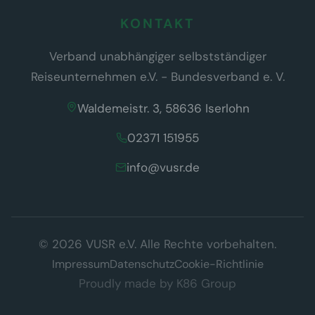
KONTAKT
Verband unabhängiger selbstständiger
Reiseunternehmen e.V. - Bundesverband e. V.
Waldemeistr. 3, 58636 Iserlohn
02371 151955
info@vusr.de
Wir respektieren Ihre Privatsphäre
© 2026 VUSR e.V. Alle Rechte vorbehalten.
Diese Website verwendet ausschließlich technisch notwendige
Cookies, die für den Betrieb der Seite erforderlich sind (§ 25 Abs. 2
Impressum
Datenschutz
Cookie-Richtlinie
TDDDG). Es werden keine Tracking- oder Marketing-Cookies
Proudly made by
K86 Group
eingesetzt.
Datenschutzerklärung
Verstanden